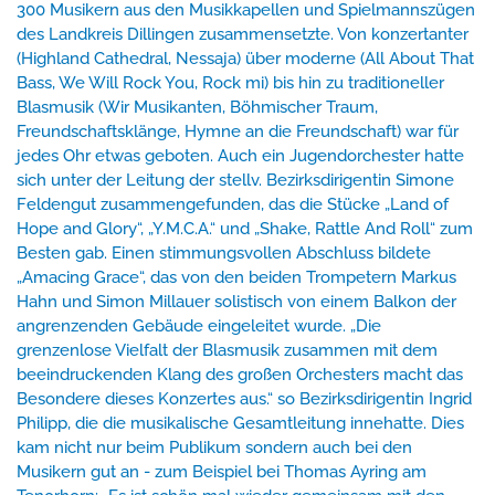
300 Musikern aus den Musikkapellen und Spielmannszügen
des Landkreis Dillingen zusammensetzte. Von konzertanter
(Highland Cathedral, Nessaja) über moderne (All About That
Bass, We Will Rock You, Rock mi) bis hin zu traditioneller
Blasmusik (Wir Musikanten, Böhmischer Traum,
Freundschaftsklänge, Hymne an die Freundschaft) war für
jedes Ohr etwas geboten. Auch ein Jugendorchester hatte
sich unter der Leitung der stellv. Bezirksdirigentin Simone
Feldengut zusammengefunden, das die Stücke „Land of
Hope and Glory“, „Y.M.C.A.“ und „Shake, Rattle And Roll“ zum
Besten gab. Einen stimmungsvollen Abschluss bildete
„Amacing Grace“, das von den beiden Trompetern Markus
Hahn und Simon Millauer solistisch von einem Balkon der
angrenzenden Gebäude eingeleitet wurde. „Die
grenzenlose Vielfalt der Blasmusik zusammen mit dem
beeindruckenden Klang des großen Orchesters macht das
Besondere dieses Konzertes aus.“ so Bezirksdirigentin Ingrid
Philipp, die die musikalische Gesamtleitung innehatte. Dies
kam nicht nur beim Publikum sondern auch bei den
Musikern gut an - zum Beispiel bei Thomas Ayring am