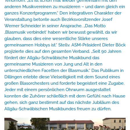
Tenorhorn: „Es ist schön mal wieder gemeinsam mit den
anderen Musikvereinen zu musizieren – und dann gleich ein
ganzes Konzertprogramm.“ Den integrativen Charakter der
Veranstaltung betonte auch Bezirksvorsitzender Josef
Werner Schneider in seiner Ansprache. „Das Motto
‚Blasmusik verbindet‘ haben wir bewusst gewählt, da wir
glauben, dass dies eine wesentliche Stärke unseres
gemeinsamen Hobbys ist.“ Stellv. ASM-Präsident Dieter Böck
projizierte dies auf den gesamten Verband. „Seit 90 Jahren
fördert der Allgäu-Schwäbische Musikbund das
gemeinsame Musizieren von Jung und Alt in den
unterschiedlichen Facetten der Blasmusik.“ Das Publikum in
Dillingen erlebte diese Vielseitigkeit mit dem Sound eines
großen Blasorchesters und forderte begeistert eine Zugabe.
Jeder mit einem persönlichen Ohrwurm ausgestattet
konnten die Zuhörer schließlich mit dem Gefühl nach Hause
gehen, sich ganz bestimmt auf das nächste Jubiläum des
Allgäu-Schwäbischen Musikbundes freuen zu dürfen.