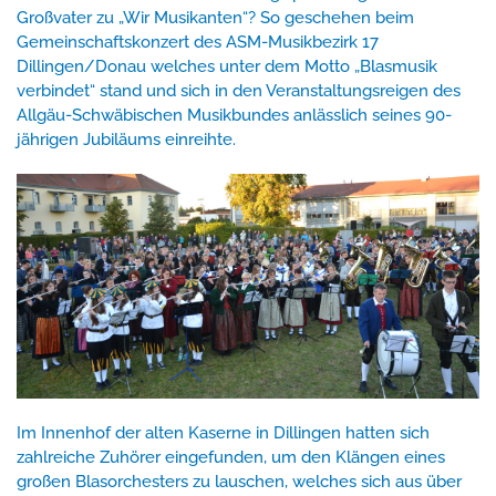
Großvater zu „Wir Musikanten“? So geschehen beim
Gemeinschaftskonzert des ASM-Musikbezirk 17
Dillingen/Donau welches unter dem Motto „Blasmusik
verbindet“ stand und sich in den Veranstaltungsreigen des
Allgäu-Schwäbischen Musikbundes anlässlich seines 90-
jährigen Jubiläums einreihte.
Im Innenhof der alten Kaserne in Dillingen hatten sich
zahlreiche Zuhörer eingefunden, um den Klängen eines
großen Blasorchesters zu lauschen, welches sich aus über