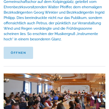
Gemeinschaftschor auf dem Kolpingplatz, geleitet vom
Ehrenbezirksvorsitzenden Walter Pfeiffer, dem ehemaligen
Bezirksdirigenten Georg Winkler und Bezirksdirigentin Ingrid
Philipp. Dies beeindruckte nicht nur das Publikum, sondern
offensichtlich auch Petrus, der pünktlich zur Veranstaltung
Wind und Regen verdrängte und die Frühlingssonne
scheinen lies. So erschien der Musikergruß „Instrumente
hoch“ in einem besonderen Glanz.
ÖFFNEN